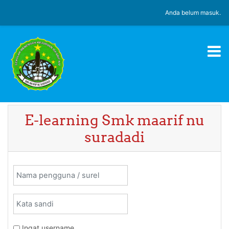
Lewati ke konten utama
Anda belum masuk.
E-learning Smk maarif nu
suradadi
Abaikan untuk membuat akun baru
Nama pengguna / surel
Kata sandi
Ingat username